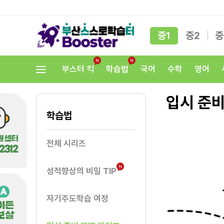
중1
중2
중
부스터 킥
학습법
국어
수학
영어
입시 준비
학습법
전체 시리즈
성적향상의 비밀 TIP
자기주도학습 여정