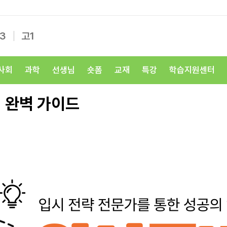
3
고1
사회
과학
선생님
숏폼
교재
특강
학습지원센터
 완벽 가이드