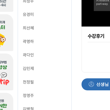
최성우
유경미
최선혜
수강후기
곽명하
곽다인
김민제
천정필
선생님
정영주
김병철