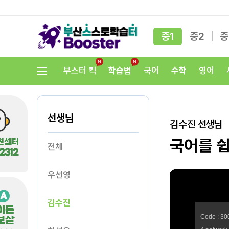
중1
중2
중
부스터 킥
학습법
국어
수학
영어
선생님
김수진
선생님
국어를 
전체
우선영
김수진