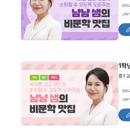
담당
교육
1학
중1 
담당
교육