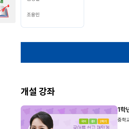
조용민
개설 강좌
1학
중학교