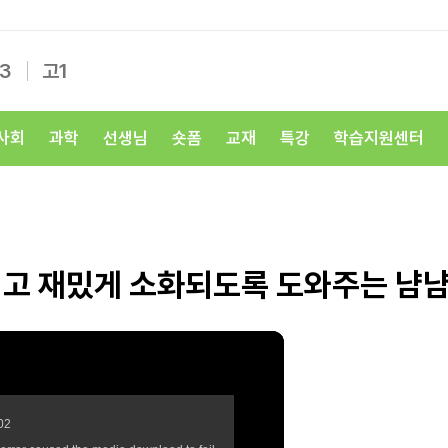
3
고1
사회
과학
선생님
숏폼
교재
특강
학습지원센터
쉽고 재밌게 소화되도록 도와주는 냠