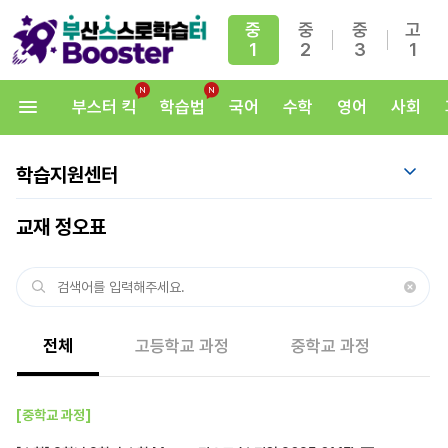
중
중
중
고
1
2
3
1
부스터 킥
학습법
국어
수학
영어
사회
학습지원센터
교재 정오표
전체
고등학교 과정
중학교 과정
[중학교 과정]