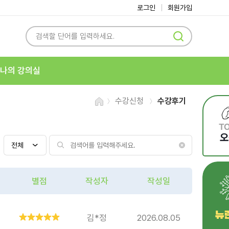
로그인
회원가입
나의 강의실
수강신청
수강후기
별점
작성자
작성일
김*정
2026.08.05