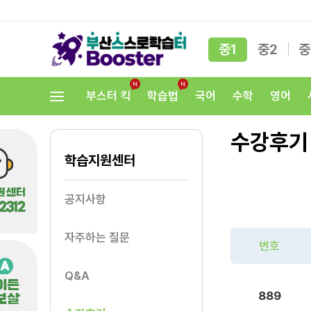
중1
중2
중
부스터 킥
학습법
국어
수학
영어
수강후기
학습지원센터
공지사항
자주하는 질문
번호
Q&A
889