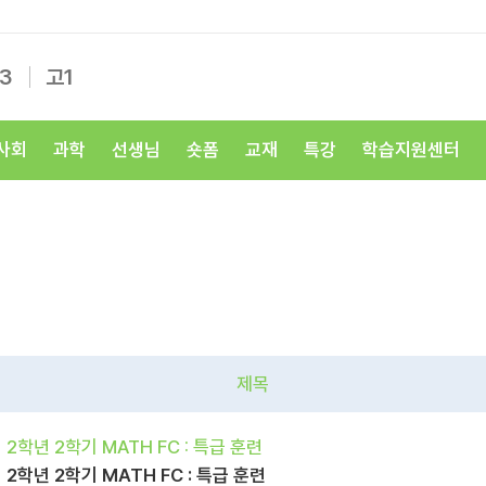
3
고1
사회
과학
선생님
숏폼
교재
특강
학습지원센터
제목
2학년 2학기 MATH FC : 특급 훈련
2학년 2학기 MATH FC : 특급 훈련