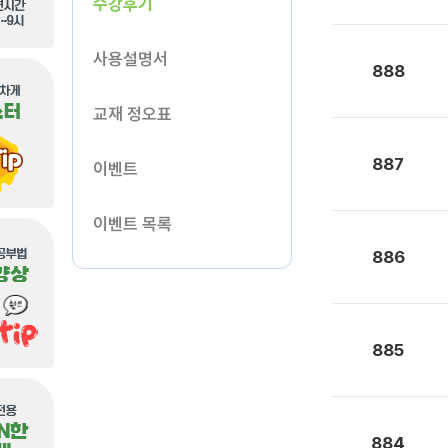
수강후기
사용설명서
888
교재 정오표
887
이벤트
이벤트 목록
886
885
884