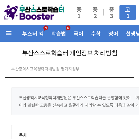
중
중
중
고
1
2
3
1
부스터 킥
학습법
국어
수학
영어
선생
부산스스로학습터 개인정보 처리방침
부산광역시교육청학력개발원 평가지원부
부산광역시교육청학력개발원은 부산스스로학습터를 운영함에 있어 「개인
이와 관련한 고충을 신속하고 원활하게 처리할 수 있도록 다음과 같이 
목차