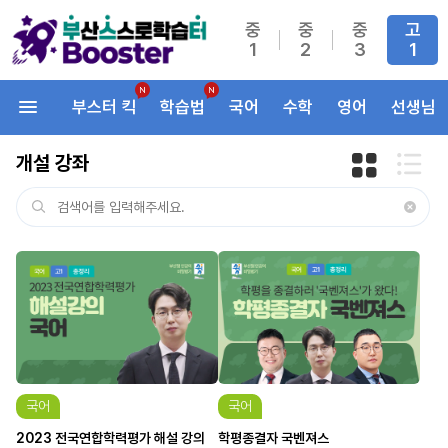
중
중
중
고
1
2
3
1
부스터 킥
학습법
국어
수학
영어
선생님
개설 강좌
국어
국어
2023 전국연합학력평가 해설 강의
학평종결자 국벤져스