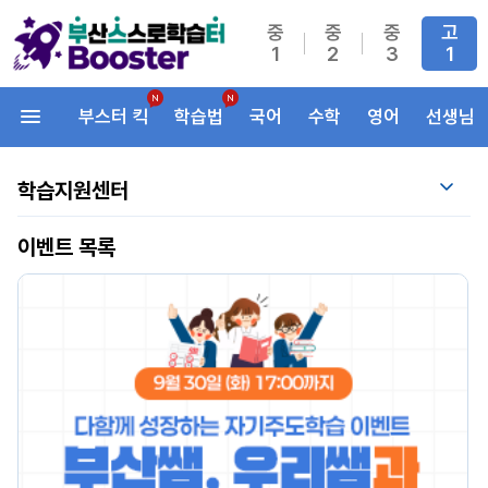
중
중
중
고
1
2
3
1
부스터 킥
학습법
국어
수학
영어
선생님
학습지원센터
이벤트 목록