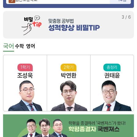
사상고등학교
9점
4
부산동여자고등학교
6점
5
3
/
6
국어
수학
영어
1학기
2학기
총정리
조성욱
박연환
권태윤
학평을 종결하러 '국벤져스'가 왔다!
학평종결자
국벤져스