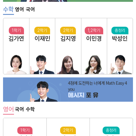
수학
영어
국어
1학기
2학기
2학기
1,2학기
총정리
김가연
이재민
김지영
이민경
박성인
4점에 도전하는 너에게 Math Easy 4
you
메시지
포 유
영어
국어
수학
1학기
2학기
총정리