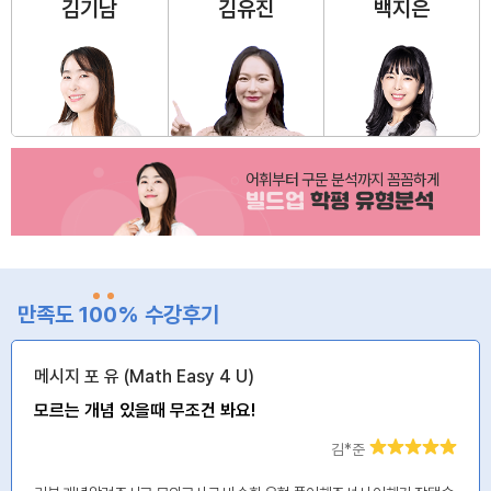
김기남
김유진
백지은
어휘부터 구문 분석까지 꼼꼼하게
빌드업
학평 유형분석
만족도 1
0
0
% 수강후기
메시지 포 유 (Math Easy 4 U)
모르는 개념 있을때 무조건 봐요!
김*준