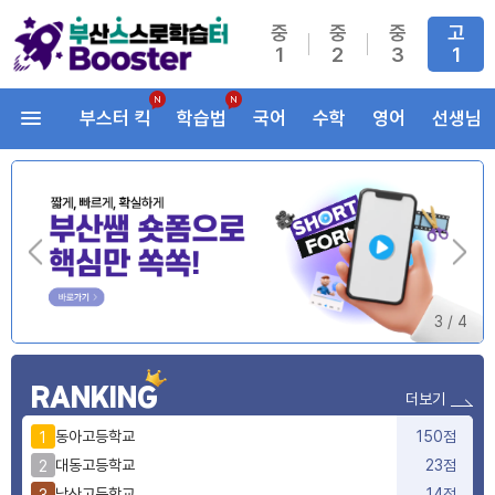
중
중
중
고
1
2
3
1
부스터 킥
학습법
국어
수학
영어
선생님
3
/
4
RANKING
더보기
동아고등학교
150점
1
대동고등학교
23점
2
남산고등학교
14점
3