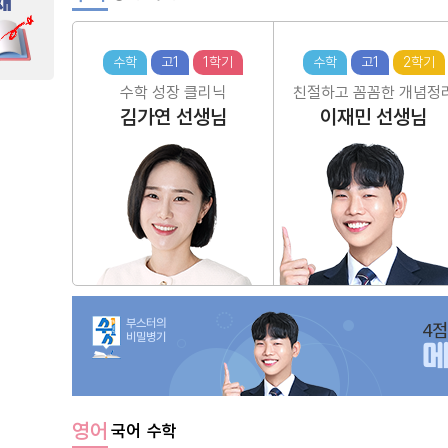
수학
고1
1학기
수학
고1
2학기
수학 성장 클리닉
친절하고 꼼꼼한 개념정
김가연
선생님
이재민
선생님
부스터의
4점
비밀병기
영어
국어
수학