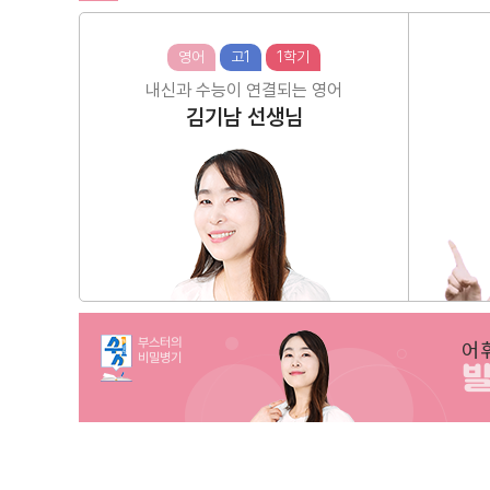
영어
고1
1학기
내신과 수능이 연결되는 영어
김기남
선생님
부스터의
어
비밀병기