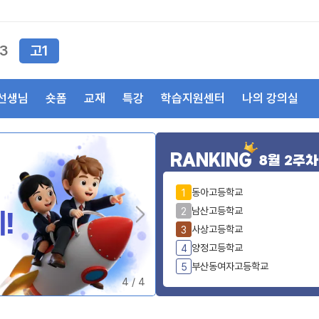
3
고1
선생님
숏폼
교재
특강
학습지원센터
나의 강의실
RANKING
8월 2주차
동아고등학교
1
남산고등학교
2
사상고등학교
3
양정고등학교
4
부산동여자고등학교
5
4
/
4