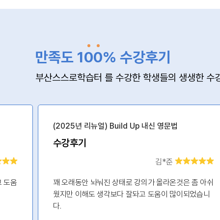
만족도 1
0
0
% 수강후기
부산스스로학습터 를 수강한 학생들의 생생한 수강
(2025년 리뉴얼) Build Up 내신 영문법
수강후기
김*준
고 도움
꽤 오래동안 놔눠진 상태로 강의가 올라온것은 좀 아쉬
웠지만 이해도 생각보다 잘돠고 도움이 많이되었습니
다.