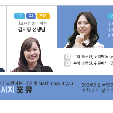
수학
고1
2학기
수
수
리
대표유형 풀이 학습
김지영
선생님
수
이
수학 솔루션, 위클매쓰 (
수학 솔루션, 위클매쓰 (
에 도전하는 너에게 Math Easy 4 you
2024년 전국연
메시지
포 유
수학 영역 분석 