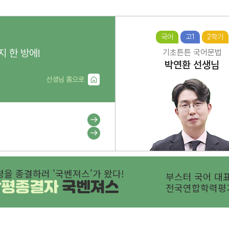
국어
고1
2학기
지 한 방에!
기초튼튼 국어문법
박연환
선생님
선생님 홈으로
평을 종결하러 '국벤져스'가 왔다!
부스터 국어 대표
학평종결자
국벤져스
전국연합학력평가