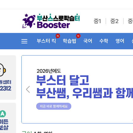
중1
중2
중
부스터 킥
학습법
국어
수학
영어