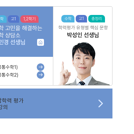
수학
고1
총정리
학
고1
1,2학기
학 고민을 해결하는
학력평가 유형별 핵심 문항
박성인
선생님
학 상담소
민경
선생님
공통수학1)
공통수학2)
합학력 평가
강의