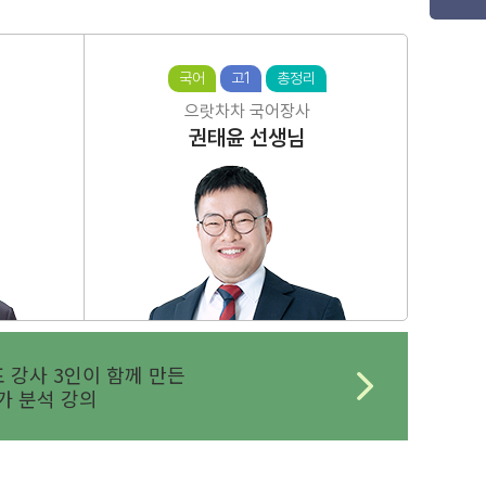
국어
고1
총정리
으랏차차 국어장사
권태윤
선생님
 강사 3인이 함께 만든
 분석 강의