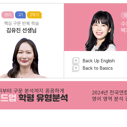
영어
고1
2학기
영
수
핵심 구문 반복 학습
김유진
선생님
백
Back Up English
Back to Basics
휘부터 구문 분석까지 꼼꼼하게
2024년 전국연
빌드업
학평 유형분석
영어 영역 분석 