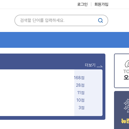
로그인
회원가입
더보기
168점
28점
11점
10점
3점