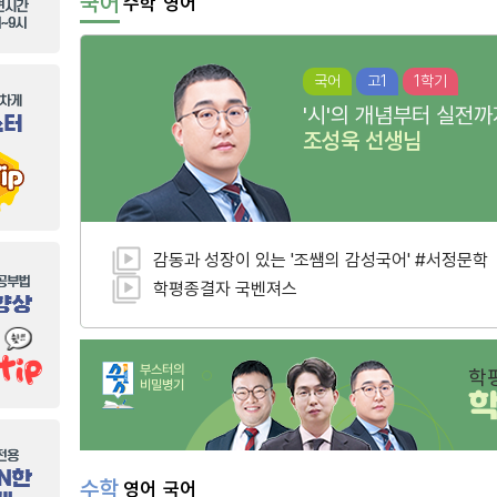
국어
수학
영어
국어
고1
1학기
'시'의 개념부터 실전까
조성욱
선생님
감동과 성장이 있는 '조쌤의 감성국어' #서정문학
학평종결자 국벤져스
부스터의
학
비밀병기
수학
영어
국어