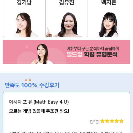
김기남
김유진
백지은
어휘부터 구문 분석까지 꼼꼼하게
빌드업
학평 유형분석
만족도 1
0
0
% 수강후기
메시지 포 유 (Math Easy 4 U)
모르는 개념 있을때 무조건 봐요!
김*준