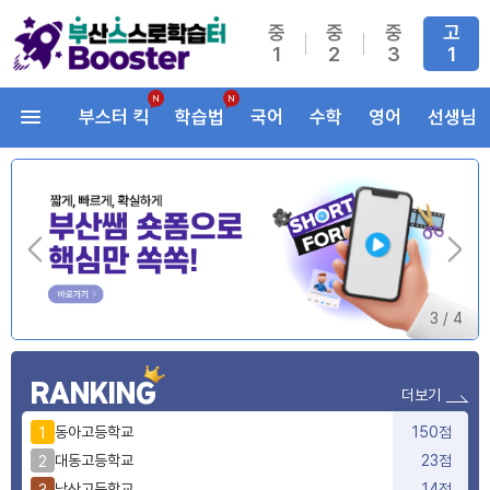
중
중
중
고
1
2
3
1
부스터 킥
학습법
국어
수학
영어
선생님
3
/
4
RANKING
더보기
동아고등학교
150점
1
대동고등학교
23점
2
남산고등학교
14점
3