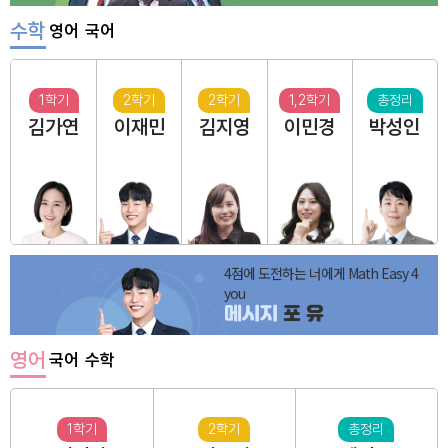
수학
영어
국어
1학기
2학기
2학기
1,2학기
총정리
김가연
이재민
김지영
이민경
박성인
4점에 도전하는 너에게 Math Easy 4
you
메시지
포 유
영어
국어
수학
1학기
2학기
총정리