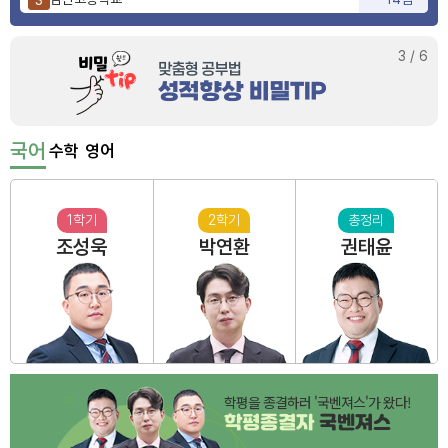
사상고등학교
9점
4
부산동여자고등학교
6점
5
3
/
6
국어
수학
영어
1학기
2학기
총정리
조성욱
박연환
권태윤
학평을 종결하러 '국벤져스'가 왔다!
학평종결자
국벤져스