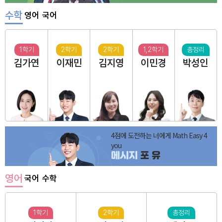
수학
영어
국어
1학기
2학기
2학기
1,2학기
총정리
김가연
이재민
김지영
이민경
박성인
4점에 도전하는 너에게 Math Easy 4
you
메시지
포 유
영어
국어
수학
1학기
2학기
총정리