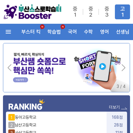
중
중
중
고
1
2
3
1
부스터 킥
학습법
국어
수학
영어
선생님
3
/
4
RANKING
더보기
동아고등학교
168점
1
남산고등학교
28점
2
사상고등학교
11점
3