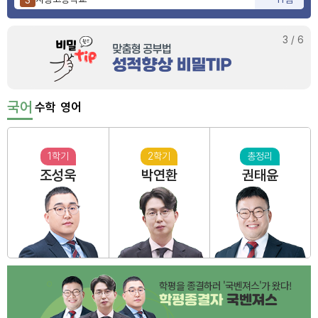
양정고등학교
10점
4
부산동여자고등학교
3점
5
3
/
6
국어
수학
영어
1학기
2학기
총정리
조성욱
박연환
권태윤
학평을 종결하러 '국벤져스'가 왔다!
학평종결자
국벤져스