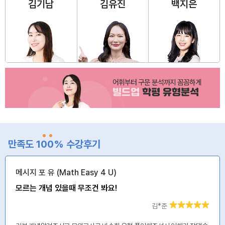
김기남
김유진
백지은
어휘부터 구문 분석까지 꼼꼼하게
빌드업
학평 유형분석
만족도 1
0
0
% 수강후기
메시지 포 유 (Math Easy 4 U)
모르는 개념 있을때 무조건 봐요!
김*준