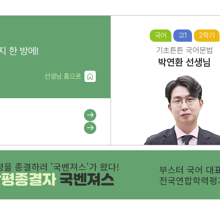
국어
고1
2학기
지 한 방에!
기초튼튼 국어문법
박연환
선생님
선생님 홈으로
평을 종결하러 '국벤져스'가 왔다!
부스터 국어 대표
학평종결자
국벤져스
전국연합학력평가