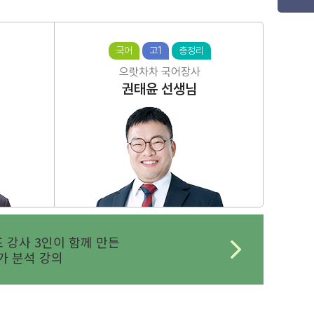
국어
고1
총정리
으랏차차 국어장사
권태윤
선생님
 강사 3인이 함께 만든
 분석 강의