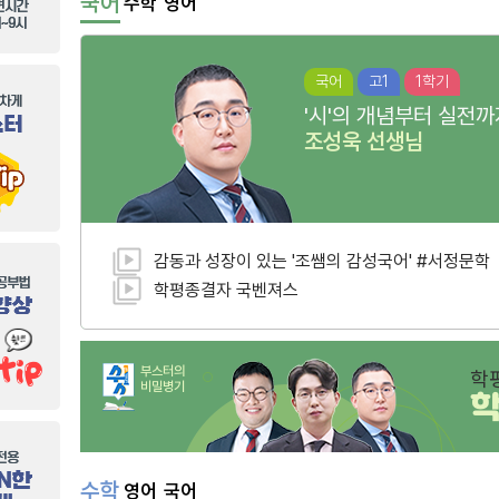
국어
수학
영어
국어
고1
1학기
'시'의 개념부터 실전까
조성욱
선생님
감동과 성장이 있는 '조쌤의 감성국어' #서정문학
학평종결자 국벤져스
부스터의
학
비밀병기
수학
영어
국어