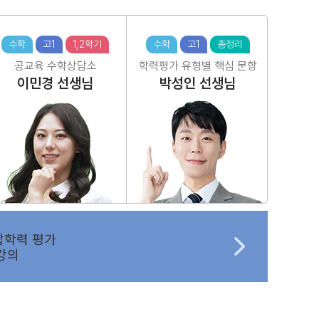
수학
고1
1,2학기
수학
고1
총정리
공교육 수학상담소
학력평가 유형별 핵심 문항
이민경
선생님
박성인
선생님
합학력 평가
강의