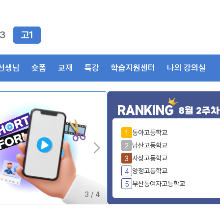
3
고1
선생님
숏폼
교재
특강
학습지원센터
나의 강의실
RANKING
8월 2주차
동아고등학교
1
남산고등학교
2
사상고등학교
3
양정고등학교
4
부산동여자고등학교
5
3
/
4