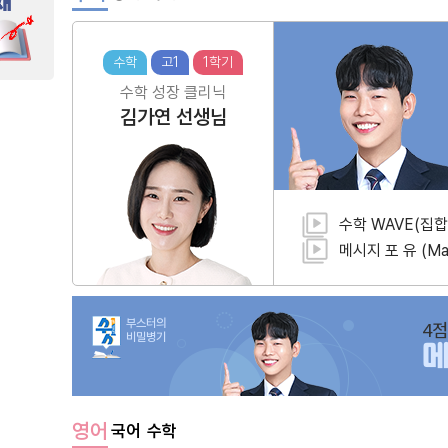
수학
고1
1학기
수학 성장 클리닉
김가연
선생님
수학 WAVE(집합
메시지 포 유 (Mat
부스터의
4점
비밀병기
영어
국어
수학