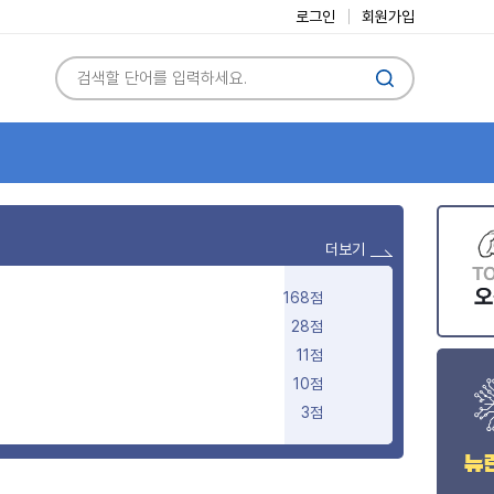
로그인
회원가입
더보기
168점
28점
11점
10점
3점