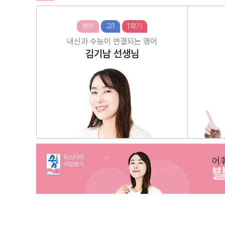
영어
고1
1학기
내신과 수능이 연결되는 영어
김기남
선생님
부스터의
어
비밀병기