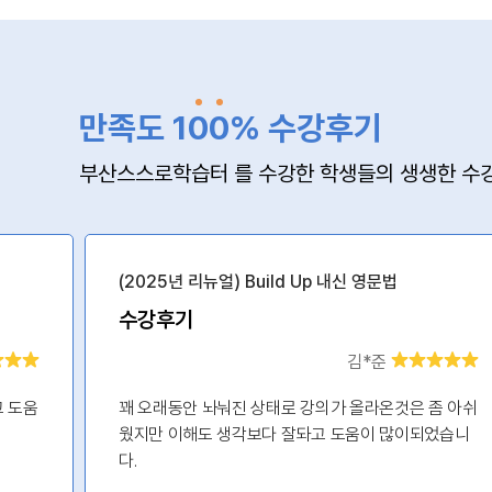
만족도 1
0
0
% 수강후기
부산스스로학습터 를 수강한 학생들의 생생한 수강
(2025년 리뉴얼) Build Up 내신 영문법
수강후기
김*준
고 도움
꽤 오래동안 놔눠진 상태로 강의가 올라온것은 좀 아쉬
웠지만 이해도 생각보다 잘돠고 도움이 많이되었습니
다.