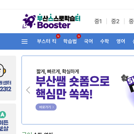
중1
중2
중
부스터 킥
학습법
국어
수학
영어