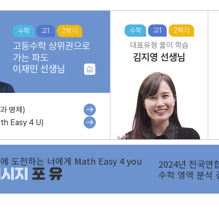
수학
고1
2학기
수학
고1
2학기
고등수학 상위권으로
대표유형 풀이 학습
김지영
선생님
가는 파도
이재민
선생님
과 명제)
h Easy 4 U)
에 도전하는 너에게 Math Easy 4 you
2024년 전국연
메시지
포 유
수학 영역 분석 