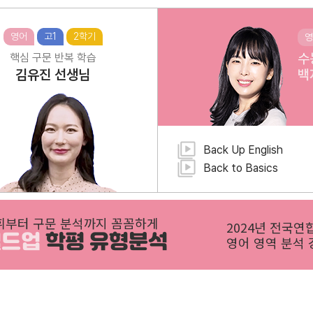
영어
고1
2학기
영
수
핵심 구문 반복 학습
김유진
선생님
백
Back Up English
Back to Basics
휘부터 구문 분석까지 꼼꼼하게
2024년 전국연
빌드업
학평 유형분석
영어 영역 분석 