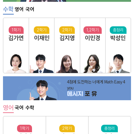
수학
영어
국어
1학기
2학기
2학기
1,2학기
총정리
김가연
이재민
김지영
이민경
박성인
4점에 도전하는 너에게 Math Easy 4
you
메시지
포 유
영어
국어
수학
1학기
2학기
총정리