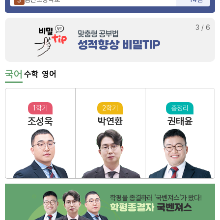
사상고등학교
9점
4
부산동여자고등학교
6점
5
3
/
6
국어
수학
영어
1학기
2학기
총정리
조성욱
박연환
권태윤
학평을 종결하러 '국벤져스'가 왔다!
학평종결자
국벤져스