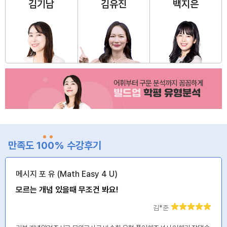
김기남
김유진
백지은
어휘부터 구문 분석까지 꼼꼼하게
빌드업
학평 유형분석
만족도 1
0
0
% 수강후기
메시지 포 유 (Math Easy 4 U)
모르는 개념 있을때 무조건 봐요!
김*준