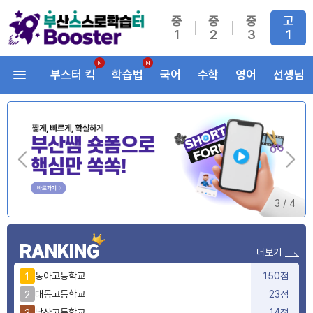
중
중
중
고
1
2
3
1
부스터 킥
학습법
국어
수학
영어
선생님
3
/
4
RANKING
더보기
동아고등학교
150점
1
대동고등학교
23점
2
남산고등학교
14점
3