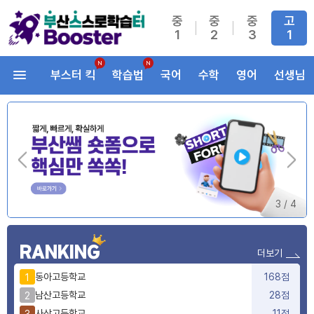
중
중
중
고
1
2
3
1
부스터 킥
학습법
국어
수학
영어
선생님
3
/
4
RANKING
더보기
동아고등학교
168점
1
남산고등학교
28점
2
사상고등학교
11점
3