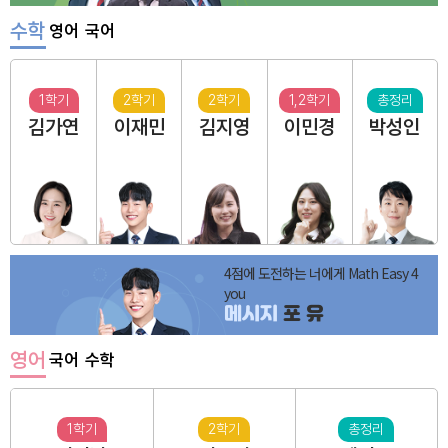
수학
영어
국어
1학기
2학기
2학기
1,2학기
총정리
김가연
이재민
김지영
이민경
박성인
4점에 도전하는 너에게 Math Easy 4
you
메시지
포 유
영어
국어
수학
1학기
2학기
총정리