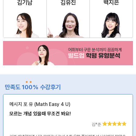
김기남
김유진
백지은
어휘부터 구문 분석까지 꼼꼼하게
빌드업
학평 유형분석
만족도 1
0
0
% 수강후기
메시지 포 유 (Math Easy 4 U)
모르는 개념 있을때 무조건 봐요!
김*준