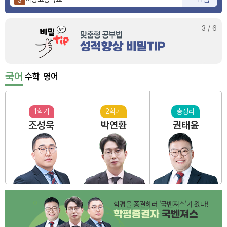
양정고등학교
10점
4
부산동여자고등학교
3점
5
3
/
6
국어
수학
영어
1학기
2학기
총정리
조성욱
박연환
권태윤
학평을 종결하러 '국벤져스'가 왔다!
학평종결자
국벤져스