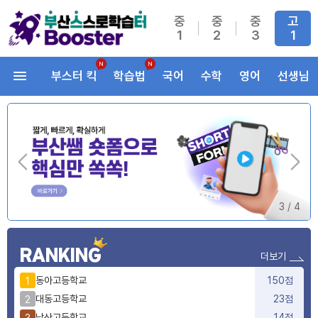
중
중
중
고
1
2
3
1
부스터 킥
학습법
국어
수학
영어
선생님
3
/
4
RANKING
더보기
동아고등학교
150점
1
대동고등학교
23점
2
남산고등학교
14점
3