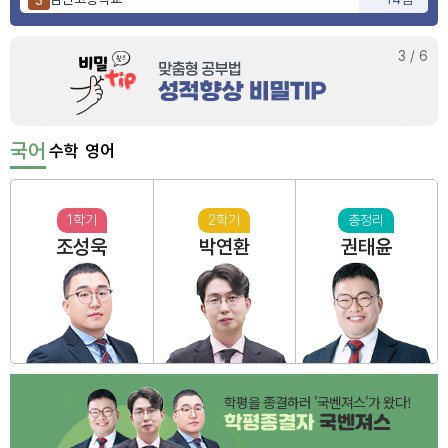
사상고등학교
9점
4
부산동여자고등학교
6점
5
3
/
6
국어
수학
영어
1학기
2학기
총정리
조성욱
박연환
권태윤
학평을 종결하러 '국벤져스'가 왔다!
학평종결자
국벤져스