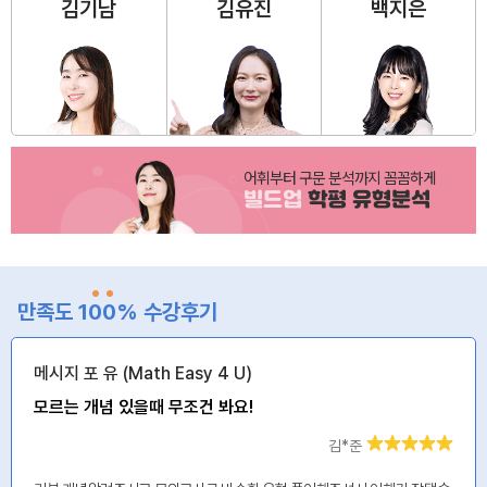
김기남
김유진
백지은
어휘부터 구문 분석까지 꼼꼼하게
빌드업
학평 유형분석
만족도 1
0
0
% 수강후기
메시지 포 유 (Math Easy 4 U)
모르는 개념 있을때 무조건 봐요!
김*준