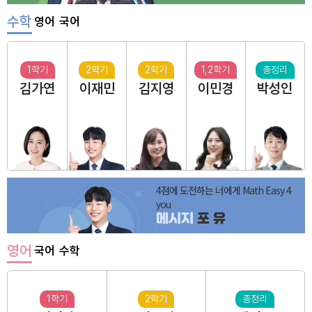
수학
영어
국어
1학기
2학기
2학기
1,2학기
총정리
김가연
이재민
김지영
이민경
박성인
4점에 도전하는 너에게 Math Easy 4
you
메시지
포 유
영어
국어
수학
1학기
2학기
총정리