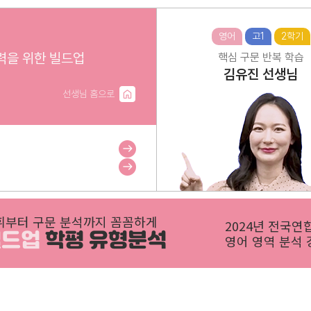
영어
고1
2학기
력을 위한 빌드업
핵심 구문 반복 학습
김유진
선생님
선생님 홈으로
휘부터 구문 분석까지 꼼꼼하게
2024년 전국연
빌드업
학평 유형분석
영어 영역 분석 