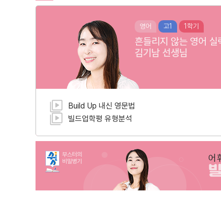
영어
고1
1학기
흔들리지 않는 영어 실
김기남
선생님
Build Up 내신 영문법
빌드업학평 유형분석
부스터의
어
비밀병기