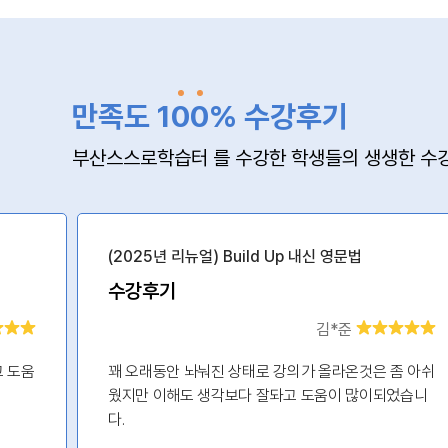
만족도 1
0
0
% 수강후기
부산스스로학습터 를 수강한 학생들의 생생한 수강
(2025년 리뉴얼) Build Up 내신 영문법
수강후기
김*준
고 도움
꽤 오래동안 놔눠진 상태로 강의가 올라온것은 좀 아쉬
웠지만 이해도 생각보다 잘돠고 도움이 많이되었습니
다.