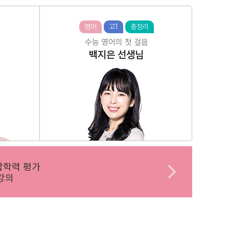
영어
고1
총정리
수능 영어의 첫 걸음
백지은
선생님
합학력 평가
강의