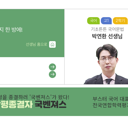
국어
고1
2학기
지 한 방에!
기초튼튼 국어문법
박연환
선생님
선생님 홈으로
평을 종결하러 '국벤져스'가 왔다!
부스터 국어 대표
학평종결자
국벤져스
전국연합학력평가