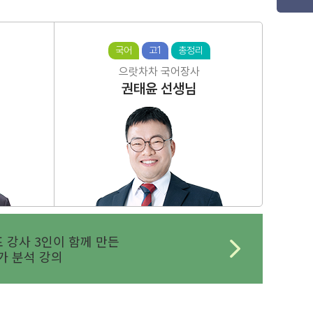
국어
고1
총정리
으랏차차 국어장사
권태윤
선생님
 강사 3인이 함께 만든
 분석 강의