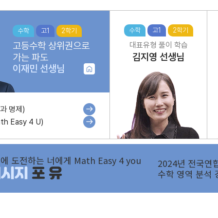
수학
고1
2학기
수학
고1
2학기
고등수학 상위권으로
대표유형 풀이 학습
김지영
선생님
가는 파도
이재민
선생님
과 명제)
h Easy 4 U)
에 도전하는 너에게 Math Easy 4 you
2024년 전국연
메시지
포 유
수학 영역 분석 