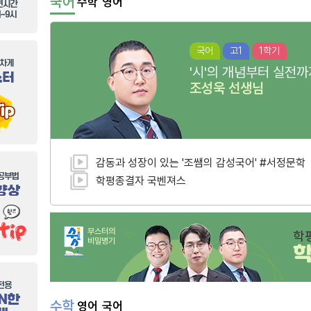
국어
수학
영어
국어
고1
1학기
'시'의 개념부터 실전까
조성욱
선생님
감동과 성장이 있는 '조쌤의 감성국어' #서정문학
학평종결자 국벤져스
부스터의
학
비밀병기
수학
영어
국어