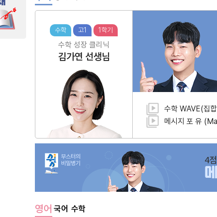
수학
고1
1학기
수학 성장 클리닉
김가연
선생님
수학 WAVE(집합
메시지 포 유 (Mat
부스터의
4점
비밀병기
영어
국어
수학