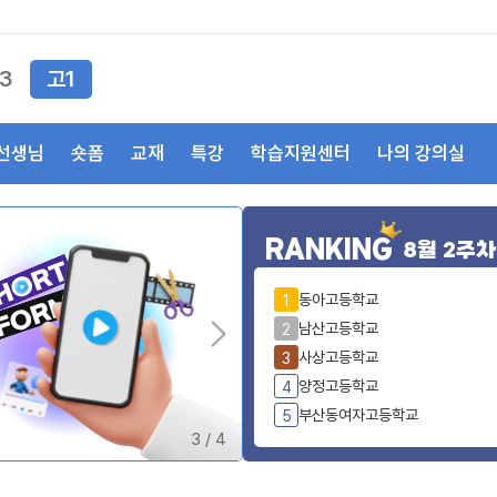
3
고1
선생님
숏폼
교재
특강
학습지원센터
나의 강의실
RANKING
8월 2주차
동아고등학교
1
남산고등학교
2
사상고등학교
3
양정고등학교
4
부산동여자고등학교
5
4
/
4