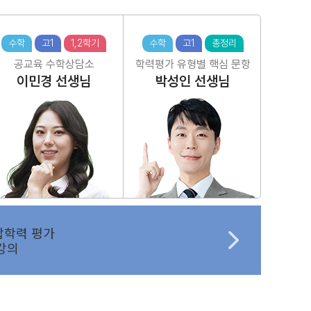
수학
고1
1,2학기
수학
고1
총정리
공교육 수학상담소
학력평가 유형별 핵심 문항
이민경
선생님
박성인
선생님
합학력 평가
강의