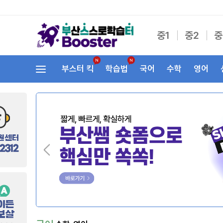
중1
중2
중
부스터 킥
학습법
국어
수학
영어