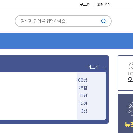
로그인
회원가입
더보기
168점
28점
11점
10점
3점