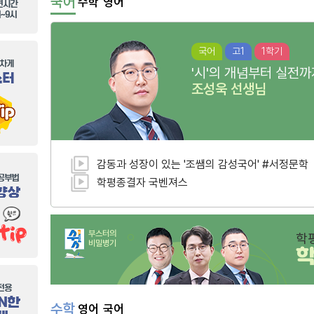
국어
수학
영어
국어
고1
1학기
'시'의 개념부터 실전까
조성욱
선생님
감동과 성장이 있는 '조쌤의 감성국어' #서정문학
학평종결자 국벤져스
부스터의
학
비밀병기
수학
영어
국어