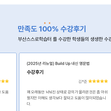
만족도 1
0
0
% 수강후기
부산스스로학습터 를 수강한 학생들의 생생한 수강
(2025년 리뉴얼) Build Up 내신 영문법
수강후기
김*준
고 도움
꽤 오래동안 놔눠진 상태로 강의가 올라온것은 좀 아쉬
웠지만 이해도 생각보다 잘돠고 도움이 많이되었습니
다.