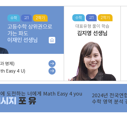
수학
고1
2학기
수학
고1
2학기
고등수학 상위권으로
대표유형 풀이 학습
김지영
선생님
가는 파도
이재민
선생님
과 명제)
h Easy 4 U)
에 도전하는 너에게 Math Easy 4 you
2024년 전국연
메시지
포 유
수학 영역 분석 