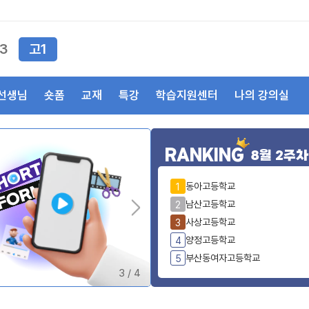
3
고1
선생님
숏폼
교재
특강
학습지원센터
나의 강의실
RANKING
8월 2주차
동아고등학교
1
남산고등학교
2
사상고등학교
3
양정고등학교
4
부산동여자고등학교
5
3
/
4