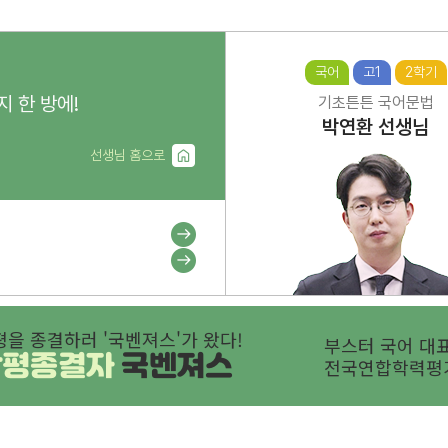
국어
고1
2학기
지 한 방에!
기초튼튼 국어문법
박연환
선생님
선생님 홈으로
평을 종결하러 '국벤져스'가 왔다!
부스터 국어 대표
학평종결자
국벤져스
전국연합학력평가