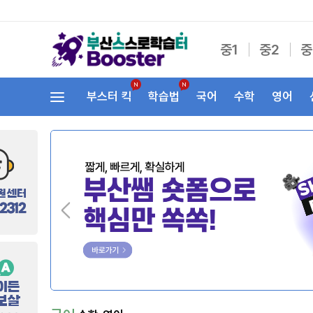
중1
중2
중
부스터 킥
학습법
국어
수학
영어