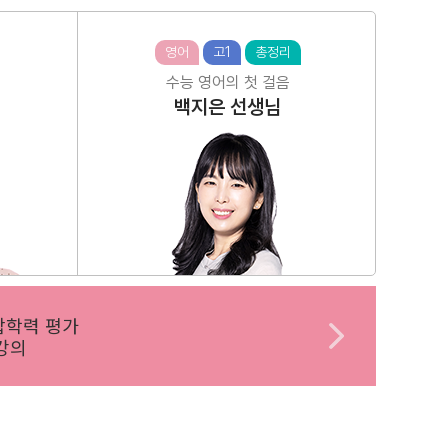
영어
고1
총정리
수능 영어의 첫 걸음
백지은
선생님
합학력 평가
강의