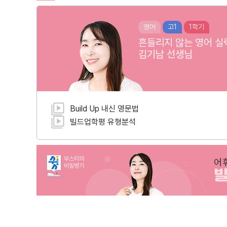
영어
고1
1학기
흔들리지 않는 영어 실
김기남
선생님
Build Up 내신 영문법
빌드업학평 유형분석
부스터의
어
비밀병기