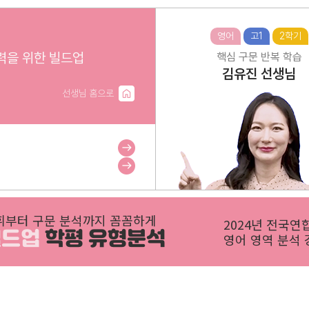
영어
고1
2학기
력을 위한 빌드업
핵심 구문 반복 학습
김유진
선생님
선생님 홈으로
휘부터 구문 분석까지 꼼꼼하게
2024년 전국연
빌드업
학평 유형분석
영어 영역 분석 