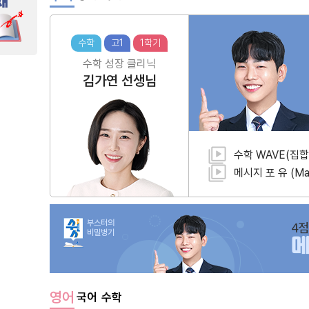
수학
고1
1학기
수학 성장 클리닉
김가연
선생님
수학 WAVE(집합
메시지 포 유 (Mat
부스터의
4점
비밀병기
영어
국어
수학