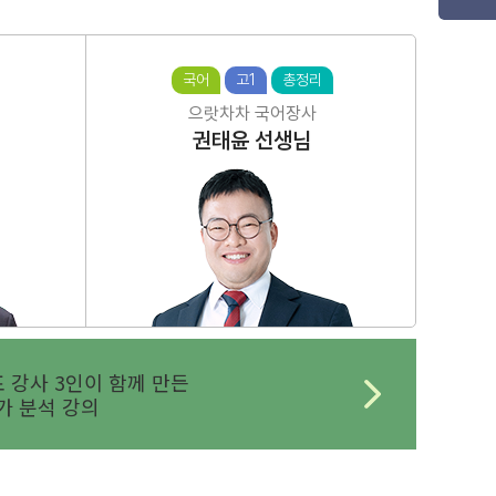
국어
고1
총정리
으랏차차 국어장사
권태윤
선생님
 강사 3인이 함께 만든
 분석 강의