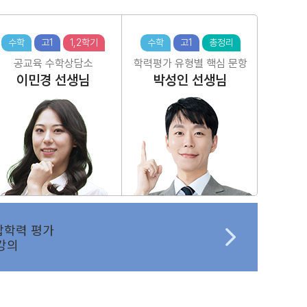
수학
고1
1,2학기
수학
고1
총정리
공교육 수학상담소
학력평가 유형별 핵심 문항
이민경
선생님
박성인
선생님
합학력 평가
강의