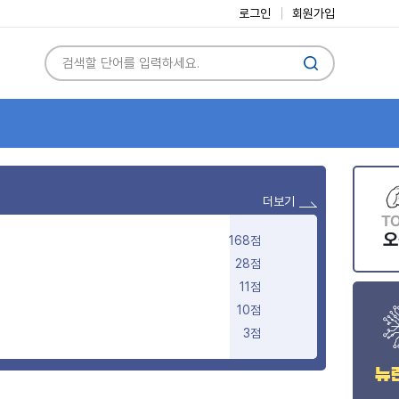
로그인
회원가입
더보기
168점
28점
11점
10점
3점