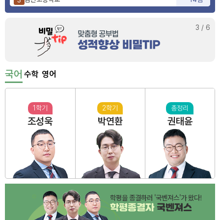
사상고등학교
9점
4
부산동여자고등학교
6점
5
3
/
6
국어
수학
영어
1학기
2학기
총정리
조성욱
박연환
권태윤
학평을 종결하러 '국벤져스'가 왔다!
학평종결자
국벤져스