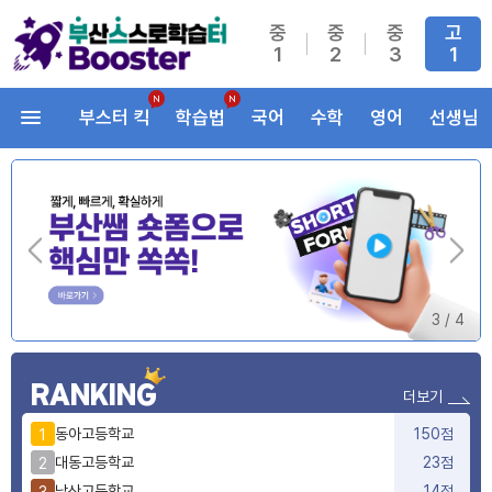
중
중
중
고
1
2
3
1
부스터 킥
학습법
국어
수학
영어
선생님
3
/
4
RANKING
더보기
동아고등학교
150점
1
대동고등학교
23점
2
남산고등학교
14점
3