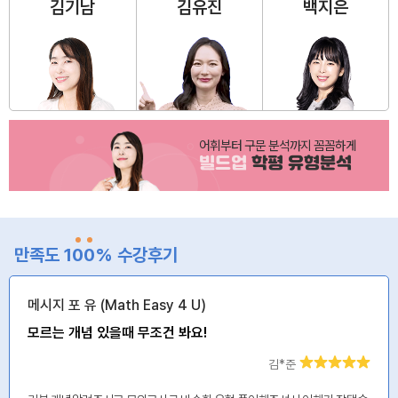
김기남
김유진
백지은
어휘부터 구문 분석까지 꼼꼼하게
빌드업
학평 유형분석
만족도 1
0
0
% 수강후기
메시지 포 유 (Math Easy 4 U)
모르는 개념 있을때 무조건 봐요!
김*준