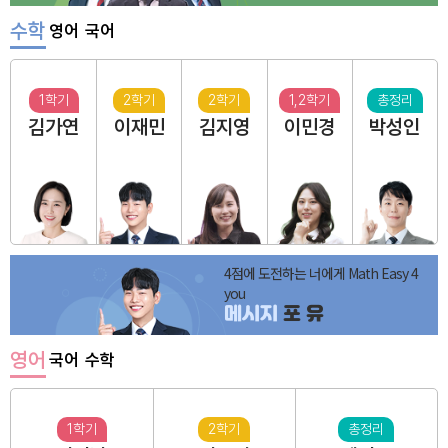
수학
영어
국어
1학기
2학기
2학기
1,2학기
총정리
김가연
이재민
김지영
이민경
박성인
4점에 도전하는 너에게 Math Easy 4
you
메시지
포 유
영어
국어
수학
1학기
2학기
총정리