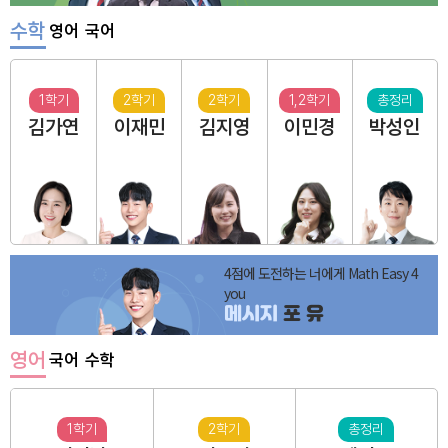
수학
영어
국어
1학기
2학기
2학기
1,2학기
총정리
김가연
이재민
김지영
이민경
박성인
4점에 도전하는 너에게 Math Easy 4
you
메시지
포 유
영어
국어
수학
1학기
2학기
총정리