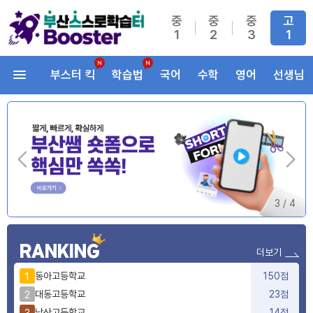
중
중
중
고
1
2
3
1
부스터 킥
학습법
국어
수학
영어
선생님
3
/
4
RANKING
더보기
동아고등학교
150점
1
대동고등학교
23점
2
남산고등학교
14점
3