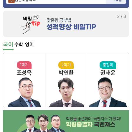
사상고등학교
9점
4
부산동여자고등학교
6점
5
3
/
6
국어
수학
영어
1학기
2학기
총정리
조성욱
박연환
권태윤
학평을 종결하러 '국벤져스'가 왔다!
학평종결자
국벤져스