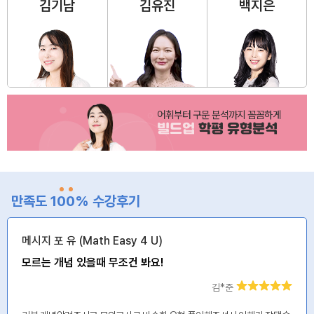
김기남
김유진
백지은
어휘부터 구문 분석까지 꼼꼼하게
빌드업
학평 유형분석
만족도 1
0
0
% 수강후기
메시지 포 유 (Math Easy 4 U)
모르는 개념 있을때 무조건 봐요!
김*준