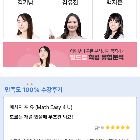
김기남
김유진
백지은
어휘부터 구문 분석까지 꼼꼼하게
빌드업
학평 유형분석
만족도 1
0
0
% 수강후기
메시지 포 유 (Math Easy 4 U)
모르는 개념 있을때 무조건 봐요!
김*준