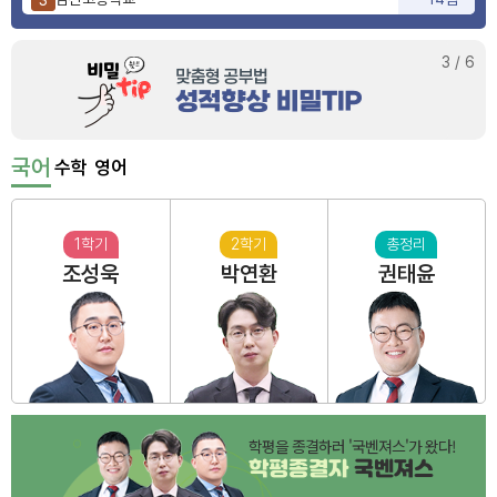
사상고등학교
9점
4
부산동여자고등학교
6점
5
3
/
6
국어
수학
영어
1학기
2학기
총정리
조성욱
박연환
권태윤
학평을 종결하러 '국벤져스'가 왔다!
학평종결자
국벤져스