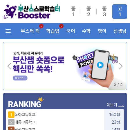
중
중
중
고
1
2
3
1
부스터 킥
학습법
국어
수학
영어
선생님
3
/
4
RANKING
더보기
동아고등학교
150점
1
대동고등학교
23점
2
남산고등학교
14점
3