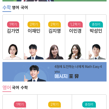
수학
영어
국어
1학기
2학기
2학기
1,2학기
총정리
김가연
이재민
김지영
이민경
박성인
4점에 도전하는 너에게 Math Easy 4
you
메시지
포 유
영어
국어
수학
1학기
2학기
총정리