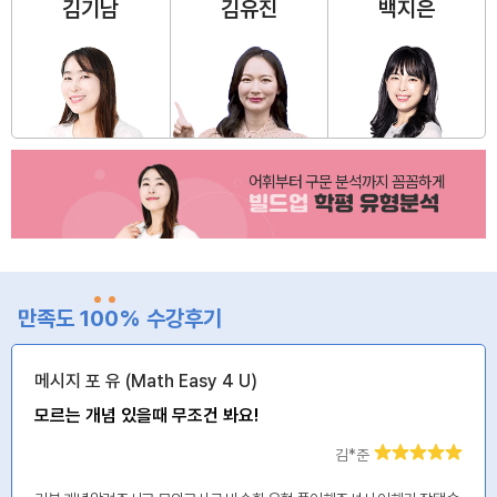
김기남
김유진
백지은
어휘부터 구문 분석까지 꼼꼼하게
빌드업
학평 유형분석
만족도 1
0
0
% 수강후기
메시지 포 유 (Math Easy 4 U)
모르는 개념 있을때 무조건 봐요!
김*준