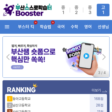
중
중
중
고
1
2
3
1
부스터 킥
학습법
국어
수학
영어
선생님
3
/
4
RANKING
더보기
동아고등학교
168점
1
남산고등학교
28점
2
사상고등학교
11점
3