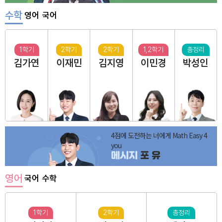
수학
영어
국어
1학기
2학기
2학기
1,2학기
총정리
김가연
이재민
김지영
이민경
박성인
4점에 도전하는 너에게 Math Easy 4
you
메시지
포 유
영어
국어
수학
1학기
2학기
총정리