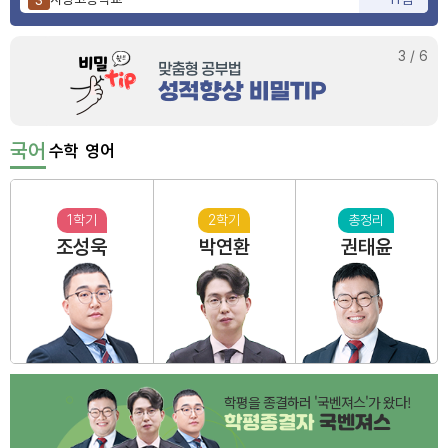
양정고등학교
10점
4
부산동여자고등학교
3점
5
3
/
6
국어
수학
영어
1학기
2학기
총정리
조성욱
박연환
권태윤
학평을 종결하러 '국벤져스'가 왔다!
학평종결자
국벤져스