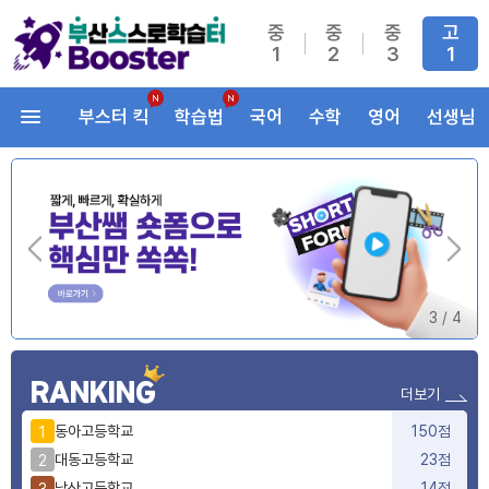
중
중
중
고
1
2
3
1
부스터 킥
학습법
국어
수학
영어
선생님
3
/
4
RANKING
더보기
동아고등학교
150점
1
대동고등학교
23점
2
남산고등학교
14점
3