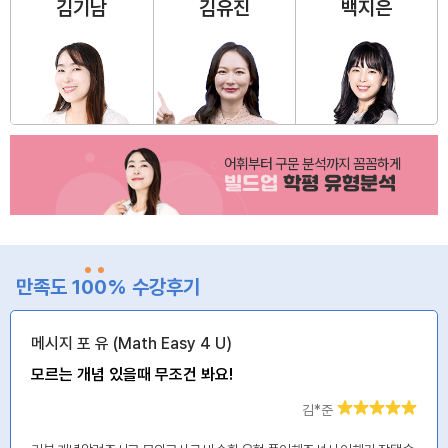
김기남
김유진
백지은
어휘부터 구문 분석까지 꼼꼼하게
빌드업
학평 유형분석
만족도 1
0
0
% 수강후기
메시지 포 유 (Math Easy 4 U)
모르는 개념 있을때 무조건 봐요!
김*준