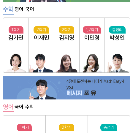
수학
영어
국어
1학기
2학기
2학기
1,2학기
총정리
김가연
이재민
김지영
이민경
박성인
4점에 도전하는 너에게 Math Easy 4
you
메시지
포 유
영어
국어
수학
1학기
2학기
총정리