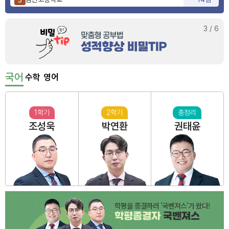
사상고등학교
9점
4
부산동여자고등학교
6점
5
3
/
6
국어
수학
영어
1학기
2학기
총정리
조성욱
박연환
권태윤
학평을 종결하러 '국벤져스'가 왔다!
학평종결자
국벤져스