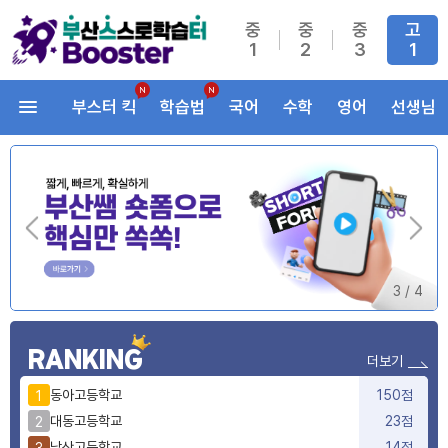
중
중
중
고
1
2
3
1
부스터 킥
학습법
국어
수학
영어
선생님
3
/
4
RANKING
더보기
동아고등학교
150점
1
대동고등학교
23점
2
남산고등학교
14점
3