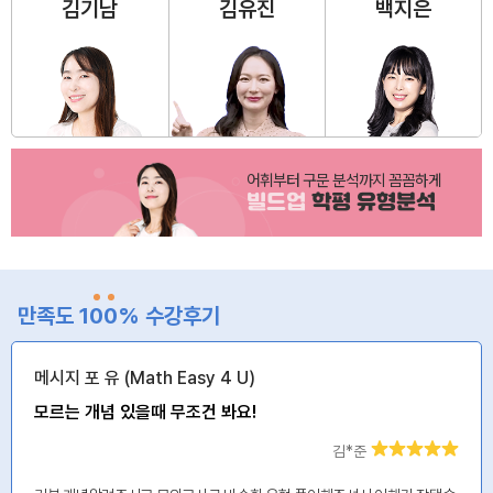
김기남
김유진
백지은
어휘부터 구문 분석까지 꼼꼼하게
빌드업
학평 유형분석
만족도 1
0
0
% 수강후기
메시지 포 유 (Math Easy 4 U)
모르는 개념 있을때 무조건 봐요!
김*준