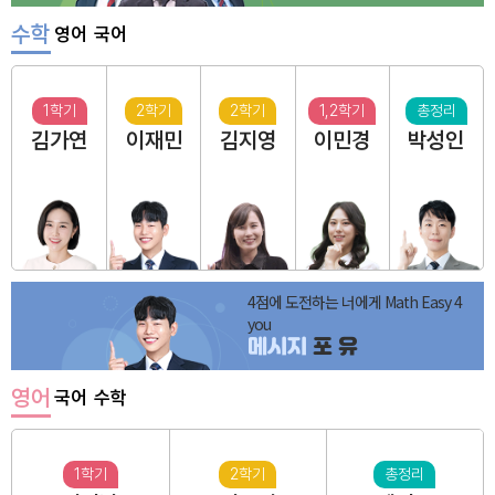
수학
영어
국어
1학기
2학기
2학기
1,2학기
총정리
김가연
이재민
김지영
이민경
박성인
4점에 도전하는 너에게 Math Easy 4
you
메시지
포 유
영어
국어
수학
1학기
2학기
총정리