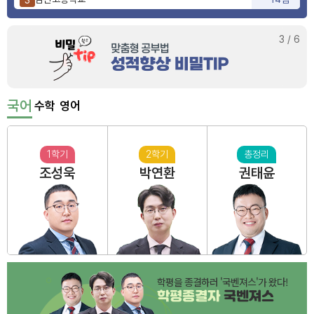
사상고등학교
9점
4
부산동여자고등학교
6점
5
3
/
6
국어
수학
영어
1학기
2학기
총정리
조성욱
박연환
권태윤
학평을 종결하러 '국벤져스'가 왔다!
학평종결자
국벤져스