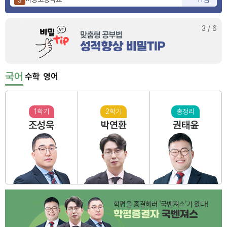
양정고등학교
10점
4
부산동여자고등학교
3점
5
3
/
6
국어
수학
영어
1학기
2학기
총정리
조성욱
박연환
권태윤
학평을 종결하러 '국벤져스'가 왔다!
학평종결자
국벤져스