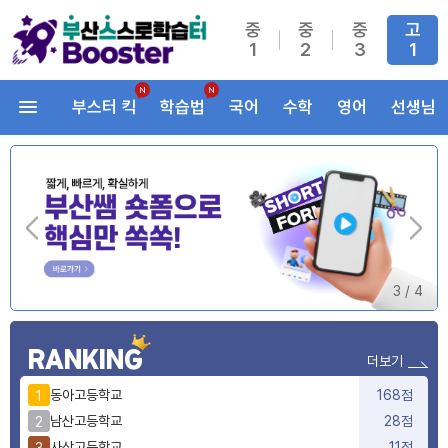
중
중
중
고
1
2
3
1
부스터 킥
학습법
국어
수학
영어
선생님
3
/
4
RANKING
더보기
동아고등학교
168점
1
남산고등학교
28점
2
사상고등학교
11점
3