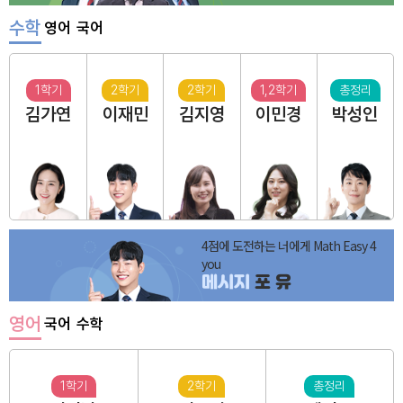
수학
영어
국어
1학기
2학기
2학기
1,2학기
총정리
김가연
이재민
김지영
이민경
박성인
4점에 도전하는 너에게 Math Easy 4
you
메시지
포 유
영어
국어
수학
1학기
2학기
총정리