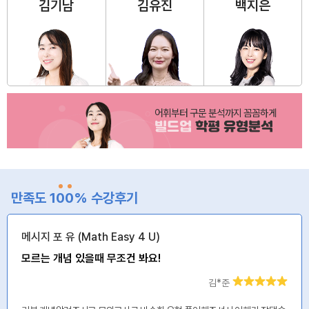
김기남
김유진
백지은
어휘부터 구문 분석까지 꼼꼼하게
빌드업
학평 유형분석
만족도 1
0
0
% 수강후기
메시지 포 유 (Math Easy 4 U)
모르는 개념 있을때 무조건 봐요!
김*준