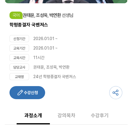
권태윤
,
조성욱
,
박연환
선생님
국어
학평종결자 국벤져스
2026.01.01 ~
신청기간
2026.01.01 ~
교육기간
11시간
교육시간
권태윤
,
조성욱
,
박연환
담당교사
24년 학평종결자 국벤져스
교재명
수강신청
과정소개
강의목차
수강후기