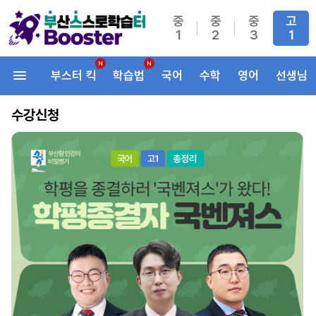
중
중
중
고
1
2
3
1
부스터 킥
학습법
국어
수학
영어
선생님
수강신청