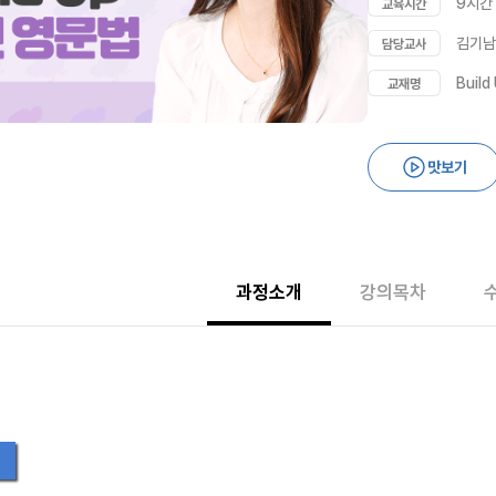
9시간
교육시간
김기남
담당교사
Buil
교재명
맛보기
과정소개
강의목차