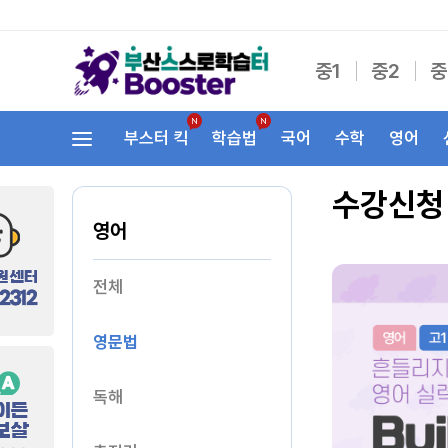
중1
중2
중
부스터 킥
학습법
국어
수학
영어
수강신청
영어
전체
영문법
독해