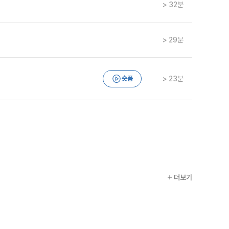
> 32분
> 29분
숏폼
> 23분
더보기