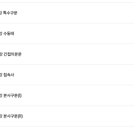
강 특수구문
강 수동태
4강 간접의문문
강 접속사
강 분사구문(Ⅰ)
강 분사구문(Ⅱ)