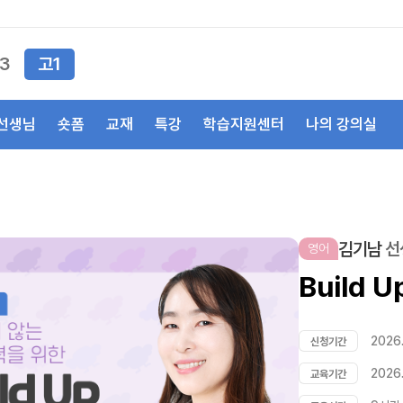
3
고1
선생님
숏폼
교재
특강
학습지원센터
나의 강의실
김기남
선
영어
Build 
2026.
신청기간
2026.
교육기간