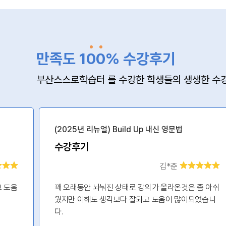
만족도 1
0
0
% 수강후기
부산스스로학습터 를 수강한 학생들의 생생한 수강
(2025년 리뉴얼) Build Up 내신 영문법
수강후기
김*준
고 도움
꽤 오래동안 놔눠진 상태로 강의가 올라온것은 좀 아쉬
웠지만 이해도 생각보다 잘돠고 도움이 많이되었습니
다.