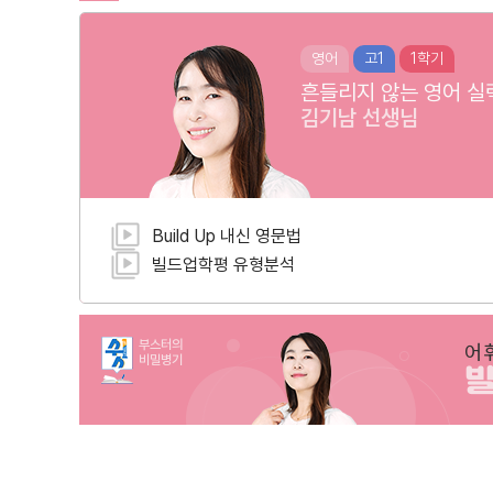
영어
고1
1학기
흔들리지 않는 영어 실
김기남
선생님
Build Up 내신 영문법
빌드업학평 유형분석
부스터의
어
비밀병기