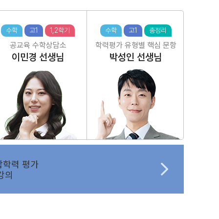
수학
고1
1,2학기
수학
고1
총정리
공교육 수학상담소
학력평가 유형별 핵심 문항
이민경
선생님
박성인
선생님
합학력 평가
강의