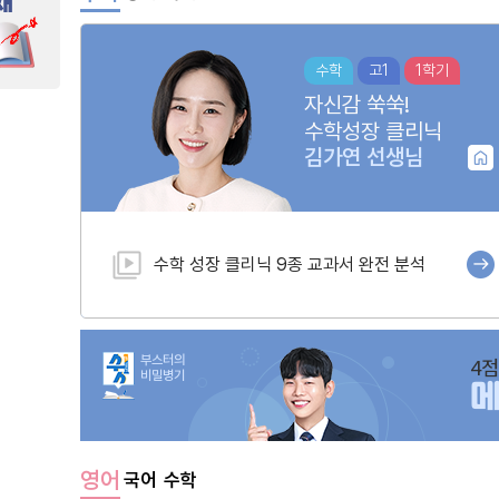
수학
고1
1학기
자신감 쑥쑥!
수학성장 클리닉
김가연
선생님
수학 성장 클리닉 9종 교과서 완전 분석
부스터의
4점
비밀병기
영어
국어
수학