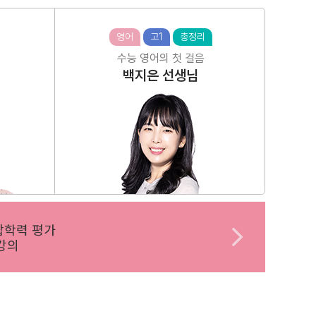
영어
고1
총정리
수능 영어의 첫 걸음
백지은
선생님
합학력 평가
강의