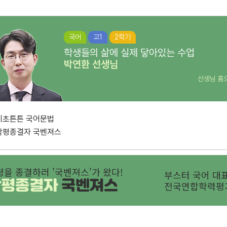
국어
고1
2학기
학생들의 삶에 실제 닿아있는 수업
박연환
선생님
선생님 홈
기초튼튼 국어문법
학평종결자 국벤져스
평을 종결하러 '국벤져스'가 왔다!
부스터 국어 대표
학평종결자
국벤져스
전국연합학력평가