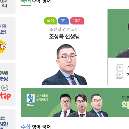
국어
수학
영어
국어
고1
1학기
조쌤의 감성국어
조성욱
선생님
부스터의
학
비밀병기
수학
영어
국어