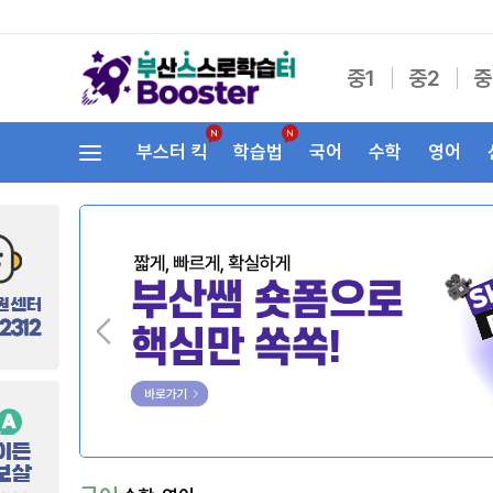
중1
중2
중
부스터 킥
학습법
국어
수학
영어