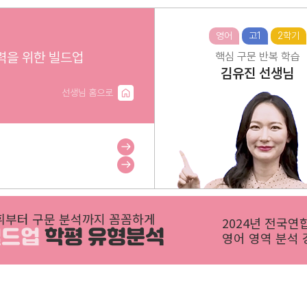
영어
고1
2학기
력을 위한 빌드업
핵심 구문 반복 학습
김유진
선생님
선생님 홈으로
휘부터 구문 분석까지 꼼꼼하게
2024년 전국연
빌드업
학평 유형분석
영어 영역 분석 