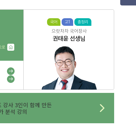
국어
고1
총정리
으랏차차 국어장사
권태윤
선생님
으로
 강사 3인이 함께 만든
 분석 강의