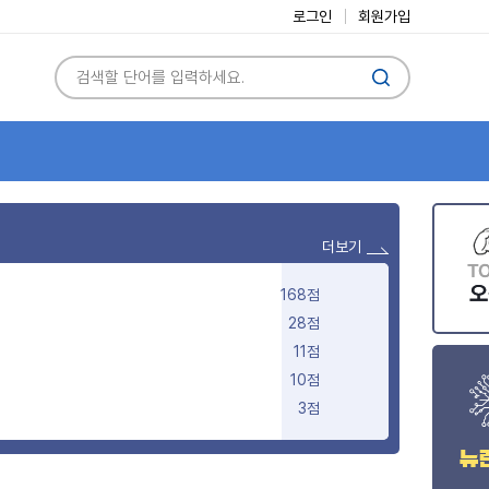
로그인
회원가입
더보기
168점
28점
11점
10점
3점