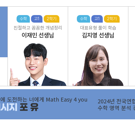
수학
고1
2학기
수학
고1
2학기
친절하고 꼼꼼한 개념정리
대표유형 풀이 학습
이재민
선생님
김지영
선생님
에 도전하는 너에게 Math Easy 4 you
2024년 전국연
메시지
포 유
수학 영역 분석 