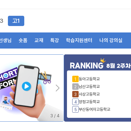
3
고1
선생님
숏폼
교재
특강
학습지원센터
나의 강의실
RANKING
8월 2주차
동아고등학교
1
남산고등학교
2
사상고등학교
3
양정고등학교
4
부산동여자고등학교
5
3
/
4