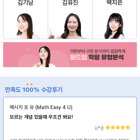
김기남
김유진
백지은
어휘부터 구문 분석까지 꼼꼼하게
빌드업
학평 유형분석
만족도 1
0
0
% 수강후기
메시지 포 유 (Math Easy 4 U)
모르는 개념 있을때 무조건 봐요!
김*준