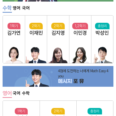
수학
영어
국어
1학기
2학기
2학기
1,2학기
총정리
김가연
이재민
김지영
이민경
박성인
4점에 도전하는 너에게 Math Easy 4
you
메시지
포 유
영어
국어
수학
1학기
2학기
총정리