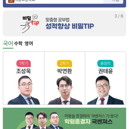
양정고등학교
10점
4
부산동여자고등학교
3점
5
3
/
6
국어
수학
영어
1학기
2학기
총정리
조성욱
박연환
권태윤
학평을 종결하러 '국벤져스'가 왔다!
학평종결자
국벤져스