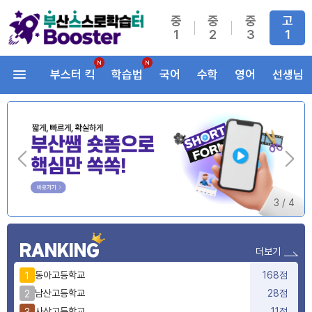
중
중
중
고
1
2
3
1
부스터 킥
학습법
국어
수학
영어
선생님
3
/
4
RANKING
더보기
동아고등학교
168점
1
남산고등학교
28점
2
사상고등학교
11점
3