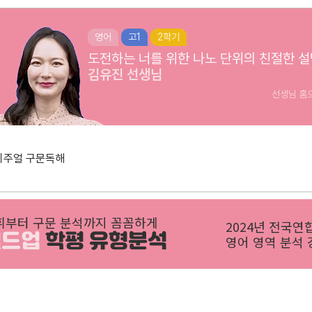
영어
고1
2학기
도전하는 너를 위한 나노 단위의 친절한 설
김유진
선생님
선생님 홈
비주얼 구문독해
휘부터 구문 분석까지 꼼꼼하게
2024년 전국연
빌드업
학평 유형분석
영어 영역 분석 