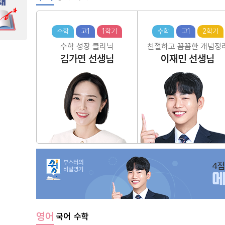
수학
고1
1학기
수학
고1
2학기
수학 성장 클리닉
친절하고 꼼꼼한 개념정
김가연
선생님
이재민
선생님
부스터의
4점
비밀병기
영어
국어
수학