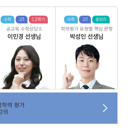
수학
고1
1,2학기
수학
고1
총정리
공교육 수학상담소
학력평가 유형별 핵심 문항
이민경
선생님
박성인
선생님
합학력 평가
강의