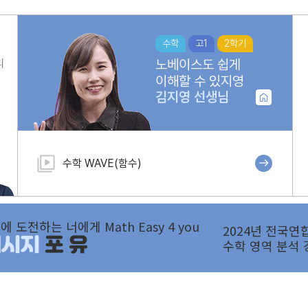
수학
고1
2학기
노베이스도 쉽게
리
이해할 수 있지영
김지영
선생님
수학 WAVE(함수)
에 도전하는 너에게 Math Easy 4 you
2024년 전국연
메시지
포 유
수학 영역 분석 