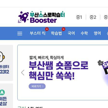
중1
중2
중
부스터 킥
학습법
국어
수학
영어