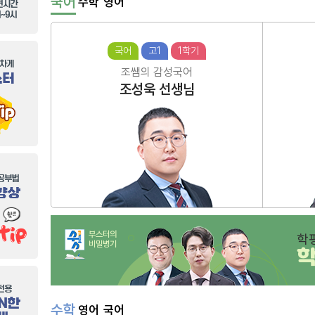
국어
수학
영어
국어
고1
1학기
조쌤의 감성국어
조성욱
선생님
부스터의
학
비밀병기
수학
영어
국어