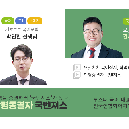
국어
고1
2학기
국
으
기초튼튼 국어문법
박연환
선생님
권
으랏차차 국어장사, 학력
학평종결자 국벤져스
평을 종결하러 '국벤져스'가 왔다!
부스터 국어 대표
학평종결자
국벤져스
전국연합학력평가