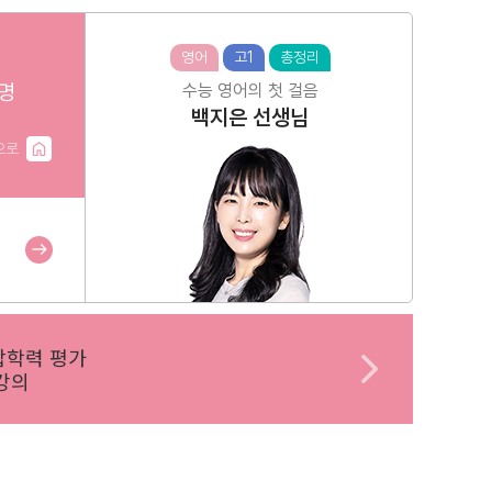
영어
고1
총정리
명
수능 영어의 첫 걸음
백지은
선생님
으로
합학력 평가
강의