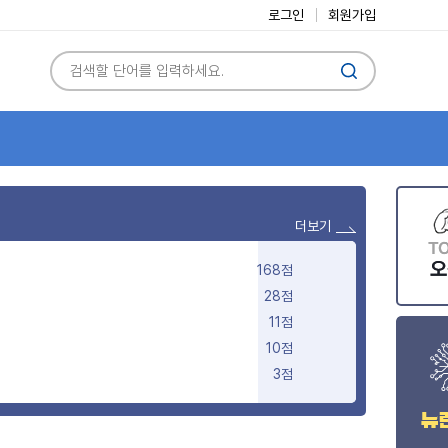
로그인
회원가입
더보기
168점
28점
11점
10점
3점