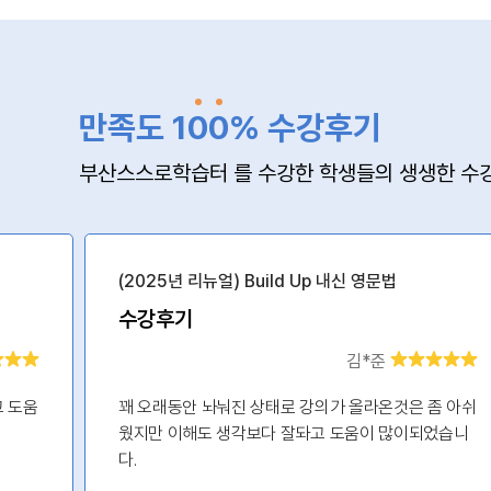
만족도 1
0
0
% 수강후기
부산스스로학습터 를 수강한 학생들의 생생한 수강
(2025년 리뉴얼) Build Up 내신 영문법
수강후기
김*준
고 도움
꽤 오래동안 놔눠진 상태로 강의가 올라온것은 좀 아쉬
웠지만 이해도 생각보다 잘돠고 도움이 많이되었습니
다.