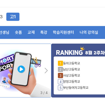
3
고1
선생님
숏폼
교재
특강
학습지원센터
나의 강의실
RANKING
8월 2주차
동아고등학교
1
남산고등학교
2
사상고등학교
3
양정고등학교
4
부산동여자고등학교
5
3
/
4