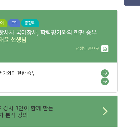
어
고1
총정리
랏차차 국어장사, 학력평가와의 한판 승부
태윤
선생님
선생님 홈으로
평가와의 한판 승부
 강사 3인이 함께 만든
 분석 강의