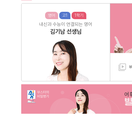
영어
고1
1학기
내신과 수능이 연결되는 영어
김기남
선생님
부스터의
어
비밀병기