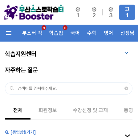
중
중
중
고
1
2
3
1
부스터 킥
학습법
국어
수학
영어
선생님
학습지원센터
자주하는 질문
전체
회원정보
수강신청 및 교재
동영상
[동영상&기기]